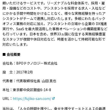
頼いただけるサービスです。リーズナブルな料金体系で、採用・雇
用・設備などのコストや、アシスタントを採用する求人・入社など
にかかる手間や時間をかけることなく、様々な実務経験を持ったア
シスタントがチームで連携し対応いたします。多岐にわたるバック
オフィス業務の対応に加え、アシスタントの立場から企業の DX推進
実行や、SaaS を最大限活用した事務オペレーションの構築提案など
も行っています。日本を含め、世界33ヵ国に在住する実務経験豊富
なスタッフが夜間や休日対応など、時差を活かして持続可能な形で
対応いたします。
■ 会社概要
会社名：BPOテクノロジー株式会社
設 立：2017年2月
代表者：代表取締役社長 山田 真也
本社：東京都中央区銀座6-14-8
URL：
https://fujiko-san.com/
当社は、「人々の時間を増やし、幸せを増やす－ヒトとＡＩの最適