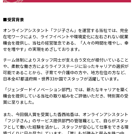
■受賞背景
オンラインアシスタント「フジ子さん」を運営する当社では、完全
在宅ワークにより、ライフイベントや環境変化に左右されない就業
機会を提供し、当社の経営理念である、「人々の時間を増やし、幸
せを増やす」の実現をめざしております。
チーム体制によりスタッフ同士が支え合う文化が根付いていること
や、柔軟な働き方によりライフステージに沿ったキャリアの選択が
可能であることから、子育てや介護中の方や、地方在住の方など、
日本全47都道府県・世界33か国でスタッフが活躍しています。
「ジェンダードイノベーション部門」では、新たなキャリアを築く
機会を提供している当社の取り組みをご評価いただき、特別賞の受
賞に至りました。
また、今回個人賞を受賞した香西祐香は、オンラインアシスタント
「フジ子さん」のサービス提供部門の管理職として、自らがスタッ
フとして働いた経験を活かし、スタッフが安心して仕事をできる環
境づくりに日々尽力しています。「誰しもが強みと弱みを持つ中